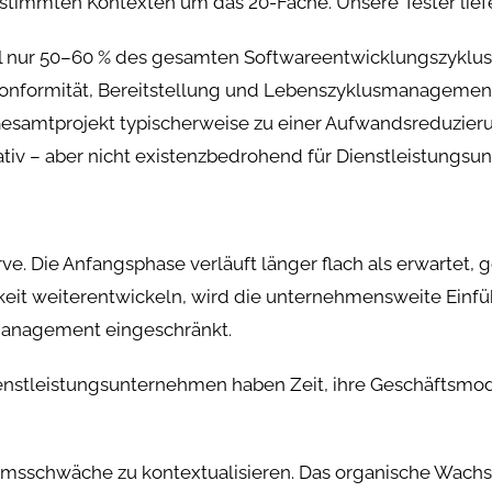
stimmten Kontexten um das 20-Fache. Unsere Tester liefe
l nur 50–60 % des gesamten Softwareentwicklungszyklus
tskonformität, Bereitstellung und Lebenszyklusmanagement
 Gesamtprojekt typischerweise zu einer Aufwandsreduzieru
rmativ – aber nicht existenzbedrohend für Dienstleistungs
ve. Die Anfangsphase verläuft länger flach als erwartet
gkeit weiterentwickeln, wird die unternehmensweite Einf
anagement eingeschränkt.
-Dienstleistungsunternehmen haben Zeit, ihre Geschäftsmod
umsschwäche zu kontextualisieren. Das organische Wachst