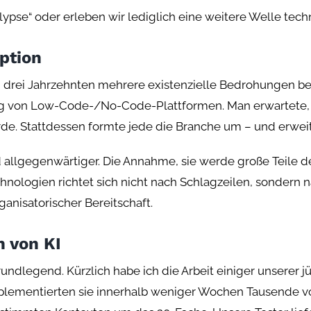
alypse“ oder erleben wir lediglich eine weitere Welle te
ption
en drei Jahrzehnten mehrere existenzielle Bedrohungen b
ung von Low-Code-/No-Code-Plattformen. Man erwartete, 
de. Stattdessen formte jede die Branche um – und erweite
d allgegenwärtiger. Die Annahme, sie werde große Teile de
chnologien richtet sich nicht nach Schlagzeilen, sondern n
ganisatorischer Bereitschaft.
n von KI
undlegend. Kürzlich habe ich die Arbeit einiger unserer j
plementierten sie innerhalb weniger Wochen Tausende von