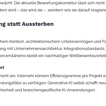
ht. Die aktuelle Bewertungskorrektur lässt sich nicht al
dern wird – das wird sie –, sondern wie sie darauf reagier
ng statt Aussterben
chem Kontext, architektonischem Urteilsvermögen und F
mung mit Unternehmensarchitektur, Integrationsstandar
verständnis bleibt ein nachhaltiger Wettbewerbsvorteil f
ert
icht ein. Vielmehr können Effizienzgewinne pro Projekt
ngsfälle zu verfolgen. Generative KI selbst schafft ne
cherheit und branchenspezifische KI-Anwendungen.