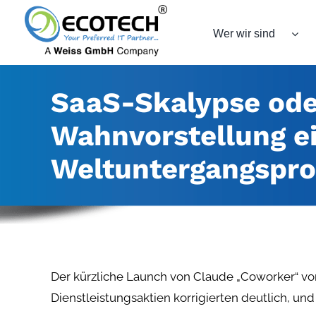
Skip
to
Wer wir sind
content
SaaS-Skalypse ode
Wahnvorstellung e
Weltuntergangspr
Der kürzliche Launch von Claude „Coworker“ von 
Dienstleistungsaktien korrigierten deutlich, un